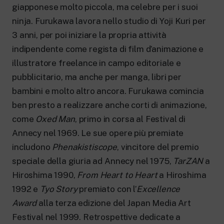
New 24 ore su 24: attualità, ultime notizie
giapponese molto piccola, ma celebre per i suoi
e aggiornamenti.
ninja. Furukawa lavora nello studio di Yoji Kuri per
Rai TgR
Le redazioni regionali di RaiNews.
3 anni, per poi iniziare la propria attività
indipendente come regista di film d’animazione e
illustratore freelance in campo editoriale e
pubblicitario, ma anche per manga, libri per
bambini e molto altro ancora. Furukawa comincia
Rai Cultura
ben presto a realizzare anche corti di animazione,
Approfondimenti culturali su Arte,
come
Oxed Man
, primo in corsa al Festival di
Letteratura, Storia e molto altro.
Annecy nel 1969. Le sue opere più premiate
Rai Scuola
Per le scuole secondarie di I e II grado,
includono
Phenakistiscope
, vincitore del premio
l’Università, i Docenti e l’istruzione degli
speciale della giuria ad Annecy nel 1975,
TarZAN
a
adulti.
Hiroshima 1990,
From Heart to Heart
a Hiroshima
1992 e
Tyo Story
premiato con l’
Excellence
Award
alla terza edizione del Japan Media Art
Festival nel 1999. Retrospettive dedicate a