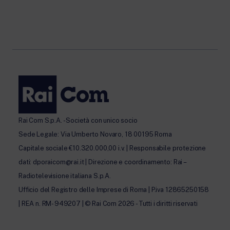
Rai Com S.p.A. - Società con unico socio
Sede Legale: Via Umberto Novaro, 18 00195 Roma
Capitale sociale €10.320.000,00 i.v. | Responsabile protezione
dati: dporaicom@rai.it | Direzione e coordinamento: Rai –
Radiotelevisione italiana S.p.A.
Ufficio del Registro delle Imprese di Roma | P.iva 12865250158
| REA n. RM- 949207 | © Rai Com 2026 - Tutti i diritti riservati