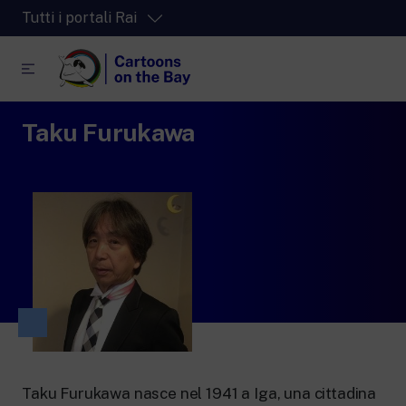
Tutti i portali Rai
Taku Furukawa
RaiPlay
La piattaforma di streaming video per tutti.
RaiPlay Sound
La piattaforma digitale dei canali Radio
Rai.
RaiPlay Yoyo
Lo spazio sicuro ricco di cartoni animati
per i più piccoli.
RaiNews
Taku Furukawa nasce nel 1941 a Iga, una cittadina