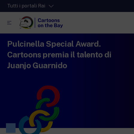
Tutti i portali Rai
Pulcinella Special Award.
RaiPlay
La piattaforma di streaming video per tutti.
Cartoons premia il talento di
RaiPlay Sound
Juanjo Guarnido
La piattaforma digitale dei canali Radio
Rai.
RaiPlay Yoyo
Lo spazio sicuro ricco di cartoni animati
per i più piccoli.
RaiNews