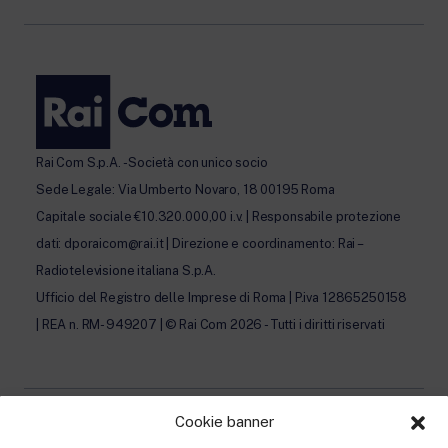
Rai Com S.p.A. - Società con unico socio
Sede Legale: Via Umberto Novaro, 18 00195 Roma
Capitale sociale €10.320.000,00 i.v. | Responsabile protezione
dati: dporaicom@rai.it | Direzione e coordinamento: Rai –
Radiotelevisione italiana S.p.A.
Ufficio del Registro delle Imprese di Roma | P.iva 12865250158
| REA n. RM- 949207 | © Rai Com 2026 - Tutti i diritti riservati
Cookie banner
Privacy Policy