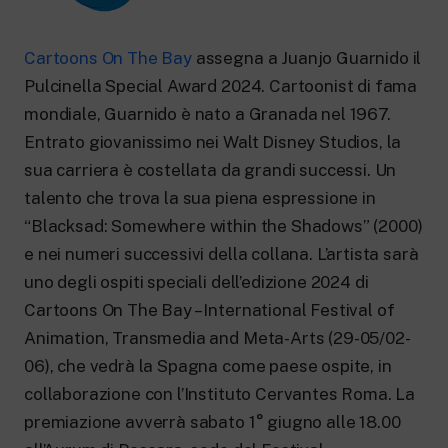
New 24 ore su 24: attualità, ultime notizie
e aggiornamenti.
Rai TgR
Cartoons On The Bay
assegna a Juanjo Guarnido il
Le redazioni regionali di RaiNews.
Pulcinella Special Award 2024. Cartoonist di fama
mondiale, Guarnido è nato a Granada nel 1967.
Entrato giovanissimo nei Walt Disney Studios, la
sua carriera è costellata da grandi successi. Un
talento che trova la sua piena espressione in
Rai Cultura
“Blacksad: Somewhere within the Shadows” (2000)
Approfondimenti culturali su Arte,
Letteratura, Storia e molto altro.
e nei numeri successivi della collana. L’artista sarà
Rai Scuola
uno degli ospiti speciali dell’edizione 2024 di
Per le scuole secondarie di I e II grado,
l’Università, i Docenti e l’istruzione degli
Cartoons On The Bay – International Festival of
adulti.
Animation, Transmedia and Meta-Arts (29-05/02-
06), che vedrà la Spagna come paese ospite, in
collaborazione con l’Instituto Cervantes Roma. La
premiazione avverrà sabato 1° giugno alle 18.00