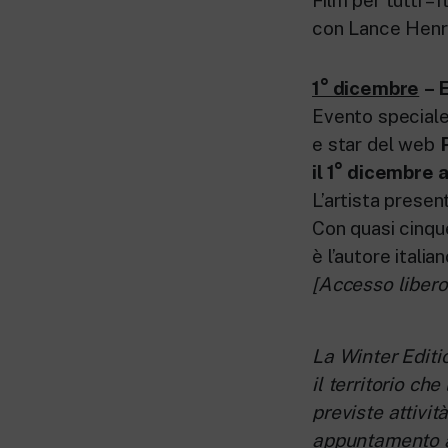
con Lance Henr
1° dicembre
– 
Evento speciale 
e star del web
il 1° dicembre 
L’artista presen
Con quasi cinque
è l’autore itali
[Accesso libero
La Winter Editi
il territorio ch
previste attività
appuntamento al