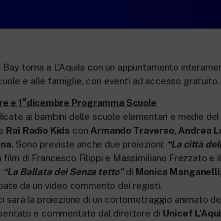
 Bay torna a L’Aquila con un appuntamento interamen
 scuole e alle famiglie, con eventi ad accesso gratuito.
re e 1°dicembre Programma Scuole
cate ai bambini delle scuole elementari e medie del t
e
Rai Radio Kids
con
Armando Traverso, Andrea 
na.
Sono previste anche due proiezioni:
“La città del
 film di Francesco Filippi e Massimiliano Frezzato e i
o
“La Ballata dei Senza tetto”
di
Monica Manganelli
ipate da un video commento dei registi.
i sarà la proiezione di un cortometraggio animato dedi
esentato e commentato dal direttore di
Unicef L’Aqui