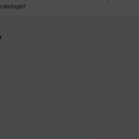
 dettagli!
y