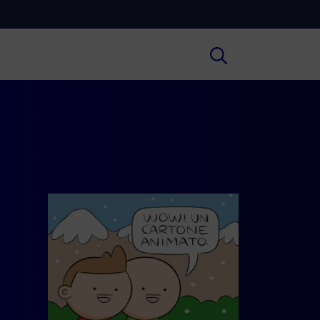
Cultura
ofondimenti culturali su Arte,
ratura, Storia e molto altro.
Scuola
e scuole secondarie di I e II grado,
versità, i Docenti e l’istruzione degli
i.