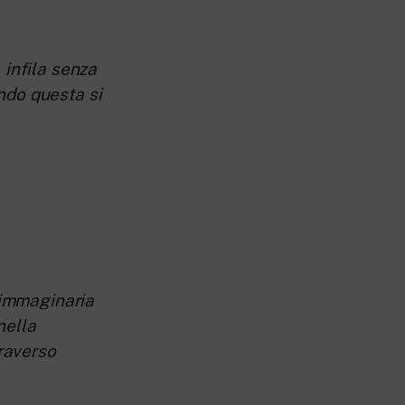
 infila senza
ndo questa si
a immaginaria
nella
traverso