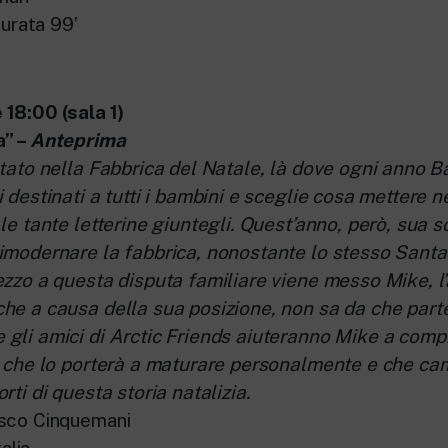
Durata 99’
18:00 (sala 1)
a” –
Anteprima
ntato nella Fabbrica del Natale, là dove ogni anno 
 destinati a tutti i bambini e sceglie cosa mettere n
le tante letterine giuntegli. Quest’anno, però, sua so
imodernare la fabbrica, nonostante lo stesso Santa
ezzo a questa disputa familiare viene messo Mike, l’
he a causa della sua posizione, non sa da che parte
gli amici di Arctic Friends aiuteranno Mike a comp
a che lo porterà a maturare personalmente e che ca
rti di questa storia natalizia.
esco Cinquemani
talia