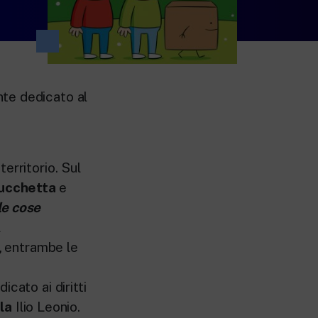
te dedicato al
erritorio. Sul
Lucchetta
e
le cose
l
,
entrambe le
cato ai diritti
la
Ilio Leonio.