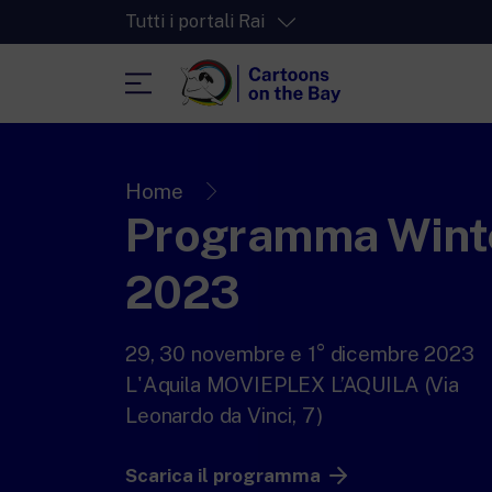
Tutti i portali Rai
RaiPlay
La piattaforma di streaming video per tut
Home
Programma Winte
RaiPlay Sound
La piattaforma digitale dei canali Radio 
2023
RaiPlay Yoyo
Lo spazio sicuro ricco di cartoni animati 
più piccoli.
29, 30 novembre e 1° dicembre 2023
L'Aquila MOVIEPLEX L’AQUILA (Via
Leonardo da Vinci, 7)
Scarica il programma