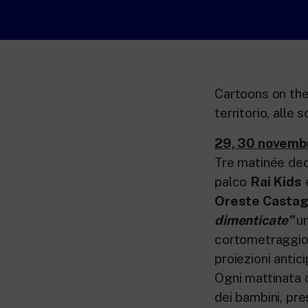
Cartoons on the
territorio, alle
29, 30 novemb
Tre matinée dedi
palco
Rai Kids
Oreste Castag
dimenticate”
un
cortometraggi
proiezioni antic
Ogni mattinata c
dei bambini, pr