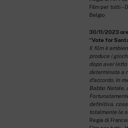
Film per tutti – 
Belgio
30/11/2023 ore 
“Vote for Sant
Il film è ambie
produce i giochi
dopo aver letto 
determinata a r
d’accordo. In m
Babbo Natale, c
Fortunatamente 
definitiva, cos
totalmente le so
Regia di Franc
Film per tutti – I