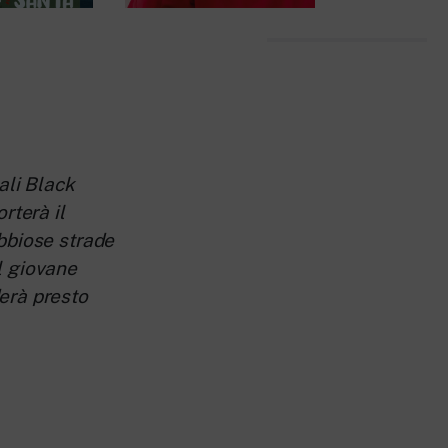
ali Black
rterà il
ebbiose strade
l giovane
erà presto