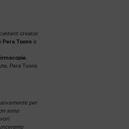
 content creator
i
Pera Toons
è
firmacopie
.
dute, Pera Toons
lusivamente per
Non sono
vori
nnunceremo