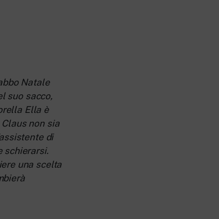
Babbo Natale
el suo sacco,
rella Ella è
 Claus non sia
assistente di
 schierarsi.
iere una scelta
mbierà