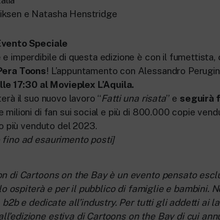
iksen e Natasha Henstridge
Evento Speciale
e imperdibile di questa edizione è con il fumettista,
Pera Toons
! L’appuntamento con Alessandro Perugin
alle 17:30 al Movieplex L’Aquila.
terà il suo nuovo lavoro “
Fatti una risata
” e
seguirà 
 milioni di fan sui social e più di 800.000 copie ven
ano più venduto del 2023.
 fino ad esaurimento posti]
on di Cartoons on the Bay è un evento pensato esc
e lo ospiterà e per il pubblico di famiglie e bambini. 
 b2b e dedicate all’industry. Per tutti gli addetti ai la
l’edizione estiva di Cartoons on the Bay di cui a