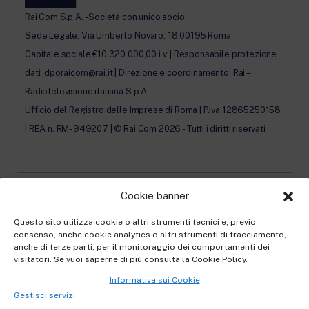
Rai Com S.p.A. - Società con unico socio
Sede Legale: Via Umberto Novaro, 18 00195 Roma
Capitale sociale €10.320.000,00 i.v. | Responsabile protezione
dati: dporaicom@rai.it | Direzione e coordinamento: Rai –
Radiotelevisione italiana S.p.A.
Ufficio del Registro delle Imprese di Roma | P.iva 12865250158
| REA n. RM- 949207 | © Rai Com 2026 - Tutti i diritti riservati
Cookie banner
Privacy Policy
Questo sito utilizza cookie o altri strumenti tecnici e, previo
consenso, anche cookie analytics o altri strumenti di tracciamento,
Cookie Policy e Preferenze Cookie
anche di terze parti, per il monitoraggio dei comportamenti dei
visitatori. Se vuoi saperne di più consulta la Cookie Policy.
Informativa Contatti
Informativa sui Cookie
Informativa registrazione al Festival
Gestisci servizi