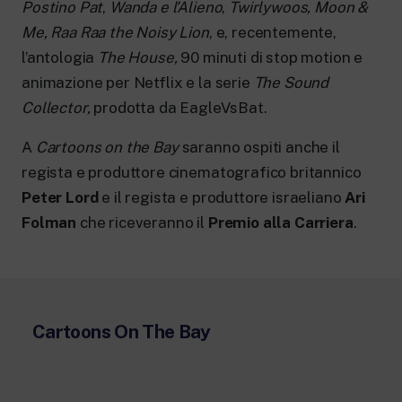
Postino Pat
,
Wanda e l’Alieno
,
Twirlywoos, Moon &
Me, Raa Raa the Noisy Lion
, e, recentemente,
l’antologia
The House,
90 minuti di stop motion e
animazione per Netflix e la serie
The Sound
Collector,
prodotta da EagleVsBat.
A
Cartoons on the Bay
saranno ospiti anche il
regista e produttore cinematografico britannico
Peter Lord
e il regista e produttore israeliano
Ari
Folman
che riceveranno il
Premio alla Carriera
.
Cartoons On The Bay