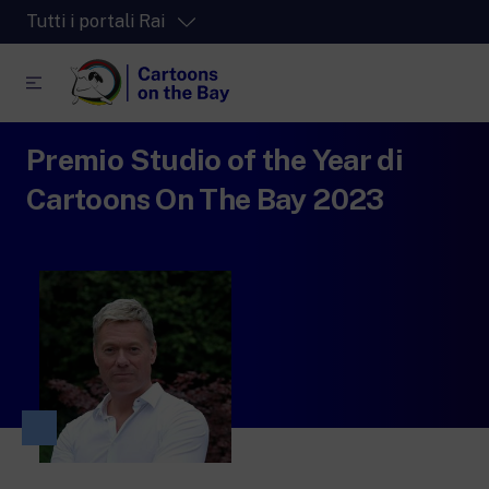
Tutti i portali Rai
Premio Studio of the Year di
RaiPlay
La piattaforma di streaming video per tutti.
Cartoons On The Bay 2023
RaiPlay Sound
La piattaforma digitale dei canali Radio
Rai.
RaiPlay Yoyo
Lo spazio sicuro ricco di cartoni animati
per i più piccoli.
RaiNews