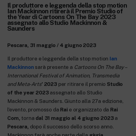
New 24 ore su 24: attualità, ultime notizie
Il produttore e leggenda della stop motion
e aggiornamenti.
Ian Mackinnon ritirerà il Premio Studio of
Rai TgR
the Year di Cartoons On The Bay 2023
Le redazioni regionali di RaiNews.
assegnato allo Studio Mackinnon &
Saunders
Pescara, 31 maggio / 4 giugno 2023
Il produttore e leggenda della stop motion
Ian
Rai Cultura
Mackinnon
sarà presente a
Cartoons On The Bay –
Approfondimenti culturali su Arte,
Letteratura, Storia e molto altro.
International Festival of Animation, Transmedia
Rai Scuola
and Meta-Arts
’ 2023
per ritirare il premio
Studio
Per le scuole secondarie di I e II grado,
of the year 2023
assegnato allo Studio
l’Università, i Docenti e l’istruzione degli
adulti.
Mackinnon & Saunders. Giunto alla 27a edizione,
l’evento, promosso da
Rai
e organizzato da
Rai
Com,
torna
dal 31 maggio al 4 giugno 2023
a
Pescara,
dopo il successo dello scorso anno.
Mackinnon farà anche parte della
giuria