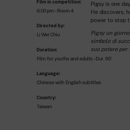
Film in competition:
Pigsy is one da
6:00 pm – Room 4
He discovers, h
power to stop t
Directed by:
Pigsy un giorno
Li Wei Chiu
simbolo di succe
suo potere per 
Duration:
Film for youths and adults – Dur. 95’
Language:
Chinese with English subtitles
Country:
Taiwan