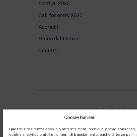
Festival 2026
Call for entry 2026
Accrediti
Storia del festival
Contatti
Rai Com S.p.A. - Societ
Cookie banner
Sede Legale: Via Umb
Capitale sociale €10.32
Questo sito utilizza cookie o altri strumenti tecnici e, previo consenso
cookie analytics o altri strumenti di tracciamento, anche di terze parti, 
Ufficio del Registro de