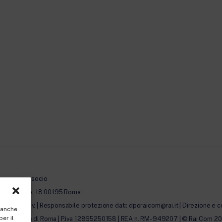
à con unico socio
erto Novaro, 18 00195 Roma
0.000,00 i.v. | Responsabile protezione dati: dporaicom@rai.it | Direzione e c
, anche
per il
lle Imprese di Roma | P.iva 12865250158 | REA n. RM- 949207 | © Rai Com 2026 - 