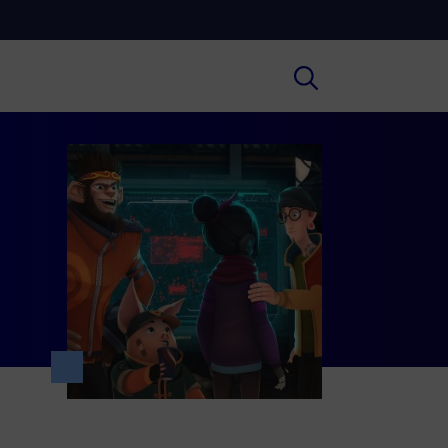
Cultura
ofondimenti culturali su Arte,
ratura, Storia e molto altro.
Scuola
e scuole secondarie di I e II grado,
versità, i Docenti e l’istruzione degli
i.