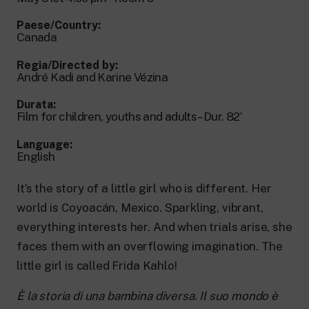
New 24 ore su 24: attualità, ultime notizie
e aggiornamenti.
Paese/Country:
Rai TgR
Canada
Le redazioni regionali di RaiNews.
Regia/Directed by:
André Kadi and Karine Vézina
Durata:
Film for children, youths and adults – Dur. 82’
Rai Cultura
Language:
English
Approfondimenti culturali su Arte,
Letteratura, Storia e molto altro.
Rai Scuola
It’s the story of a little girl who is different. Her
Per le scuole secondarie di I e II grado,
world is Coyoacán, Mexico. Sparkling, vibrant,
l’Università, i Docenti e l’istruzione degli
adulti.
everything interests her. And when trials arise, she
faces them with an overflowing imagination. The
little girl is called Frida Kahlo!
È la storia di una bambina diversa. Il suo mondo è