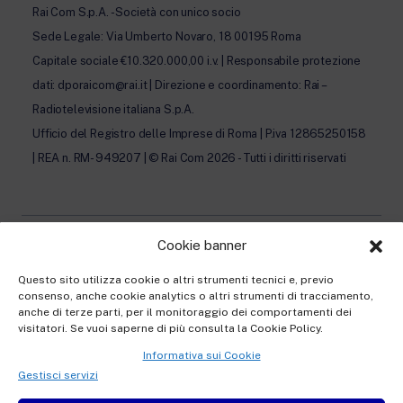
Rai Com S.p.A. - Società con unico socio
Sede Legale: Via Umberto Novaro, 18 00195 Roma
Capitale sociale €10.320.000,00 i.v. | Responsabile protezione
dati: dporaicom@rai.it | Direzione e coordinamento: Rai –
Radiotelevisione italiana S.p.A.
Ufficio del Registro delle Imprese di Roma | P.iva 12865250158
| REA n. RM- 949207 | © Rai Com 2026 - Tutti i diritti riservati
Cookie banner
Privacy Policy
Questo sito utilizza cookie o altri strumenti tecnici e, previo
consenso, anche cookie analytics o altri strumenti di tracciamento,
Cookie Policy e Preferenze Cookie
anche di terze parti, per il monitoraggio dei comportamenti dei
visitatori. Se vuoi saperne di più consulta la Cookie Policy.
Informativa Contatti
Informativa sui Cookie
Informativa registrazione al Festival
Gestisci servizi