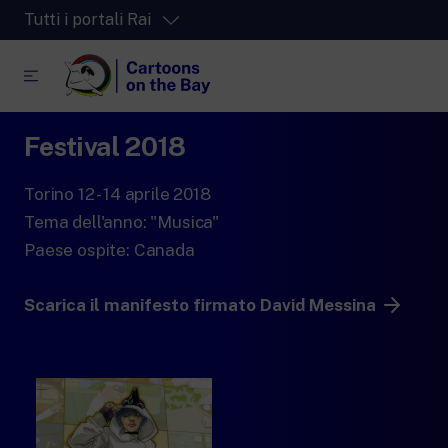
Tutti i portali Rai
Festival 2018
RaiPlay
La piattaforma di streaming video per tutti.
Torino 12 - 14 aprile 2018
RaiPlay Sound
Tema dell'anno: "Musica"
La piattaforma digitale dei canali Radio
Rai.
Paese ospite: Canada
RaiPlay Yoyo
Lo spazio sicuro ricco di cartoni animati
Scarica il manifesto firmato David Messina
per i più piccoli.
RaiNews