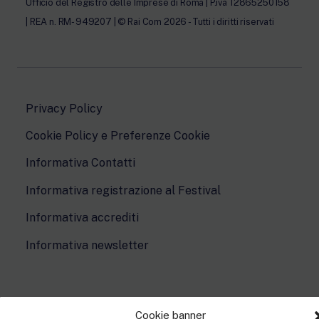
Ufficio del Registro delle Imprese di Roma | P.iva 12865250158
| REA n. RM- 949207 | © Rai Com 2026 - Tutti i diritti riservati
Privacy Policy
Cookie Policy e Preferenze Cookie
Informativa Contatti
Informativa registrazione al Festival
Informativa accrediti
Informativa newsletter
This site is protected by reCAPTCHA and the Google
Privacy Policy
and
Terms of
Cookie banner