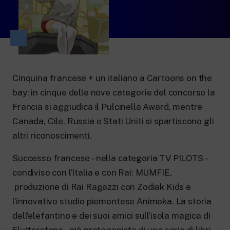
New 24 ore su 24: attualità, ultime notizie
e aggiornamenti.
Rai TgR
Le redazioni regionali di RaiNews.
Cinquina francese + un italiano a Cartoons on the
bay: in cinque delle nove categorie del concorso la
Rai Cultura
Francia si aggiudica il Pulcinella Award, mentre
Approfondimenti culturali su Arte,
Canada, Cile, Russia e Stati Uniti si spartiscono gli
Letteratura, Storia e molto altro.
altri riconoscimenti.
Rai Scuola
Per le scuole secondarie di I e II grado,
l’Università, i Docenti e l’istruzione degli
Successo francese – nella categoria TV PILOTS –
adulti.
condiviso con l’Italia e con Rai: MUMFIE,
produzione di Rai Ragazzi con Zodiak Kids e
l’innovativo studio piemontese Animoka. La storia
dell’elefantino e dei suoi amici sull’isola magica di
Flutterstone, già protagonista di una serie di libri