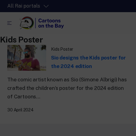
All Rai portals
Kids Poster
RaiPlay
Kids Poster
The video streaming platform for all.
Sio designs the Kids poster for
RaiPlay Sound
the 2024 edition
The digital platform of the Rai Radio
channels.
The comic artist known as Sio (Simone Albrigi) has
RaiPlay YoYo
crafted the children’s poster for the 2024 edition
A safe space full of cartoons for the kids.
of Cartoons...
30 April 2024
RaiNews