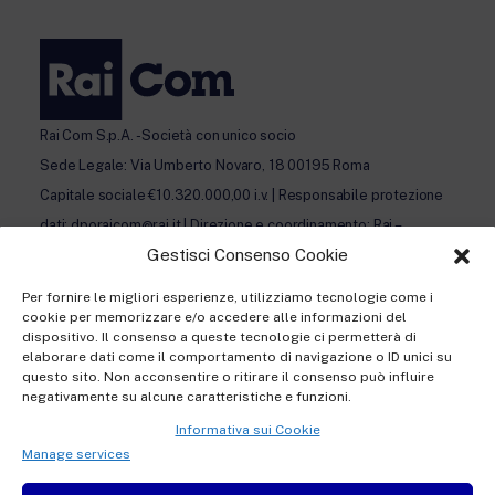
Rai Com S.p.A. - Società con unico socio
Sede Legale: Via Umberto Novaro, 18 00195 Roma
Capitale sociale €10.320.000,00 i.v. | Responsabile protezione
dati: dporaicom@rai.it | Direzione e coordinamento: Rai –
Gestisci Consenso Cookie
Radiotelevisione italiana S.p.A.
Ufficio del Registro delle Imprese di Roma | P.iva 12865250158
Per fornire le migliori esperienze, utilizziamo tecnologie come i
| REA n. RM- 949207 | © Rai Com 2026 - Tutti i diritti riservati
cookie per memorizzare e/o accedere alle informazioni del
dispositivo. Il consenso a queste tecnologie ci permetterà di
elaborare dati come il comportamento di navigazione o ID unici su
questo sito. Non acconsentire o ritirare il consenso può influire
negativamente su alcune caratteristiche e funzioni.
Informativa sui Cookie
Privacy policy Registration
Manage services
Privacy policy Accreditation