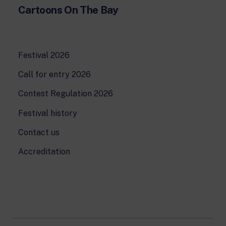
24 hour news: current affairs, breaking
Cartoons On The Bay
news and updates.
Rai TgR
The regional editorial offices of RaiNews.
Festival 2026
Call for entry 2026
Contest Regulation 2026
Rai Cultura
Festival history
Cultural insights on Art, Literature,
History and much more.
Contact us
Rai Scuola
For secondary schools, universities,
Accreditation
teachers and adult education.