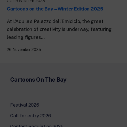
COTB WINTER 2025
24 hour news: current affairs, breaking
news and updates.
Cartoons on the Bay – Winter Edition 2025
Rai TgR
The regional editorial offices of RaiNews.
At L’Aquila’s Palazzo dell’Emiciclo, the great
celebration of creativity is underway, featuring
leading figures...
26 November 2025
Rai Cultura
Cultural insights on Art, Literature,
History and much more.
Rai Scuola
Cartoons On The Bay
For secondary schools, universities,
teachers and adult education.
Festival 2026
Call for entry 2026
Contest Regulation 2026