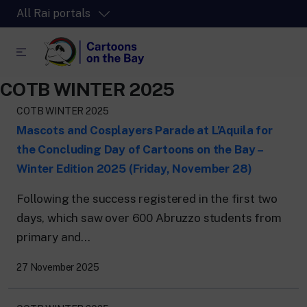
All Rai portals
COTB WINTER 2025
RaiPlay
COTB WINTER 2025
The video streaming platform for all.
Mascots and Cosplayers Parade at L’Aquila for
RaiPlay Sound
the Concluding Day of Cartoons on the Bay –
The digital platform of the Rai Radio
Winter Edition 2025 (Friday, November 28)
channels.
RaiPlay YoYo
Following the success registered in the first two
A safe space full of cartoons for the kids.
days, which saw over 600 Abruzzo students from
primary and...
27 November 2025
RaiNews