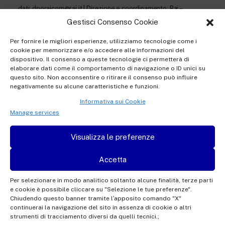
dati: dporaicom@rai.it | Direzione e coordinamento: Rai –
Gestisci Consenso Cookie
Radiotelevisione italiana S.p.A.
Ufficio del Registro delle Imprese di Roma | P.iva 12865250158
Per fornire le migliori esperienze, utilizziamo tecnologie come i
| REA n. RM- 949207 | © Rai Com 2026 - Tutti i diritti riservati
cookie per memorizzare e/o accedere alle informazioni del
dispositivo. Il consenso a queste tecnologie ci permetterà di
elaborare dati come il comportamento di navigazione o ID unici su
questo sito. Non acconsentire o ritirare il consenso può influire
negativamente su alcune caratteristiche e funzioni.
Informativa sui Cookie
Privacy policy Registration
Manage services
Privacy policy Accreditation
Visualizza le preferenze
Privacy policy Newsletter subscription
Accetta
Per selezionare in modo analitico soltanto alcune finalità, terze parti
e cookie è possibile cliccare su "Selezione le tue preferenze".
This site is protected by reCAPTCHA and the Google
Privacy Policy
and
Terms of
Chiudendo questo banner tramite l′apposito comando "X"
continuerai la navigazione del sito in assenza di cookie o altri
Service
apply.
strumenti di tracciamento diversi da quelli tecnici.;
Powered by
Oxjno