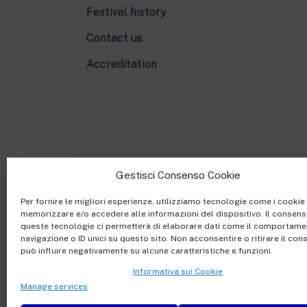
Festival history
Contact us
Accreditation
Gestisci Consenso Cookie
Rai Com S.p.A. - Societ
Per fornire le migliori esperienze, utilizziamo tecnologie come i cookie
memorizzare e/o accedere alle informazioni del dispositivo. Il consens
Sede Legale: Via Umb
queste tecnologie ci permetterà di elaborare dati come il comportame
Capitale sociale €10.32
navigazione o ID unici su questo sito. Non acconsentire o ritirare il co
può influire negativamente su alcune caratteristiche e funzioni.
Ufficio del Registro de
Informativa sui Cookie
Manage services