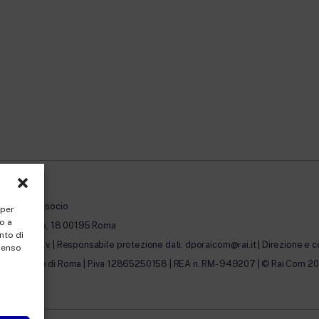
à con unico socio
 per
o a
erto Novaro, 18 00195 Roma
nto di
0.000,00 i.v. | Responsabile protezione dati: dporaicom@rai.it | Direzione e c
nsenso
lle Imprese di Roma | P.iva 12865250158 | REA n. RM- 949207 | © Rai Com 2026 - 