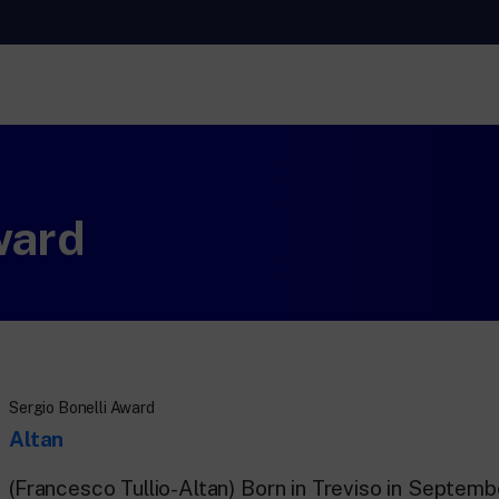
RaiNews
Rai 
24 hour news: current affairs, breaking
Cultu
news and updates.
and 
ward
Rai TgR
Rai 
The regional editorial offices of RaiNews.
For 
teac
s.
Sergio Bonelli Award
Altan
(Francesco Tullio-Altan) Born in Treviso in Septemb