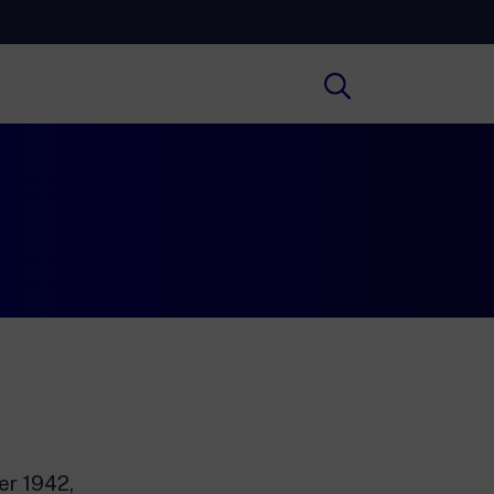
Cultura
ral insights on Art, Literature, History
much more.
Scuola
secondary schools, universities,
hers and adult education.
er 1942,