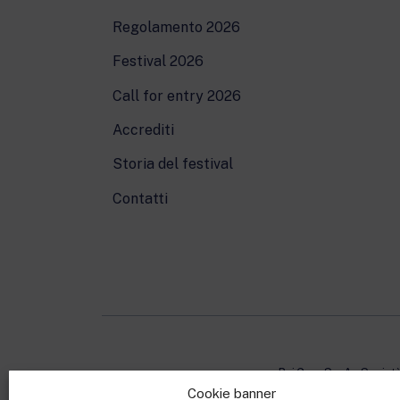
Regolamento 2026
Festival 2026
Call for entry 2026
Accrediti
Storia del festival
Contatti
Rai Com S.p.A. - Societ
Cookie banner
Sede Legale: Via Umb