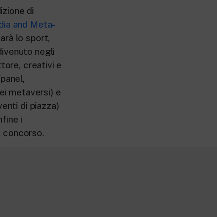
izione di
edia and Meta-
arà lo sport,
ivenuto negli
tore, creativi e
(panel,
dei metaversi) e
enti di piazza)
fine i
el concorso.