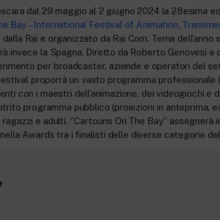
escara dal 29 maggio al 2 giugno 2024 la 28esima ed
e Bay – International Festival of Animation, Transm
dalla Rai e organizzato da Rai Com. Tema dell’anno s
rà invece la Spagna. Diretto da Roberto Genovesi e d
ferimento per broadcaster, aziende e operatori del set
 festival proporrà un vasto programma professionale 
nti con i maestri dell’animazione, dei videogiochi e 
utrito programma pubblico (proiezioni in anteprima, ev
 ragazzi e adulti. “Cartoons On The Bay” assegnerà in
inella Awards tra i finalisti delle diverse categorie d
y