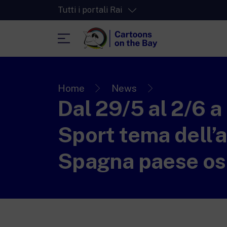
Tutti i portali Rai
RaiPlay
La piattaforma di streaming video per tut
Home
News
Dal 29/5 al 2/6 a
RaiPlay Sound
La piattaforma digitale dei canali Radio 
Sport tema dell’
RaiPlay Yoyo
Lo spazio sicuro ricco di cartoni animati 
Spagna paese os
più piccoli.