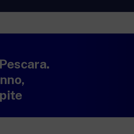
RaiNews
Rai 
ti.
New 24 ore su 24: attualità, ultime notizie e
Appr
aggiornamenti.
Lette
 Pescara.
Rai TgR
Rai 
Rai.
Le redazioni regionali di RaiNews.
Per l
l’Uni
anno,
adult
per i
pite