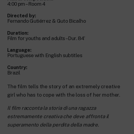
New 24 ore su 24: attualità, ultime notizie
4:00 pm – Room 4
e aggiornamenti.
Rai TgR
Directed by:
Le redazioni regionali di RaiNews.
Fernando Gutiérrez & Guto Bicalho
Duration:
Film for youths and adults – Dur. 84’
Language:
Portuguese with English subtitles
Rai Cultura
Country:
Approfondimenti culturali su Arte,
Brazil
Letteratura, Storia e molto altro.
Rai Scuola
The film tells the story of an extremely creative
Per le scuole secondarie di I e II grado,
l’Università, i Docenti e l’istruzione degli
girl who has to cope with the loss of her mother.
adulti.
Il film racconta la storia di una ragazza
estremamente creativa che deve affronta il
superamento della perdita della madre.