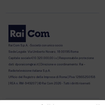
Rai Com S.p.A. - Società con unico socio
Sede Legale: Via Umberto Novaro, 18 00195 Roma
Capitale sociale €10.320.000,00 i.v. | Responsabile protezione
dati: dporaicom@rai.it | Direzione e coordinamento: Rai –
Radiotelevisione italiana S.p.A.
Ufficio del Registro delle Imprese di Roma | P.iva 12865250158
| REA n. RM- 949207 | © Rai Com 2026 - Tutti i diritti riservati