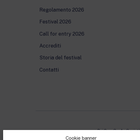
Regolamento 2026
Festival 2026
Call for entry 2026
Accrediti
Storia del festival
Contatti
Rai Com S.p.A. - Societ
Cookie banner
Sede Legale: Via Umb