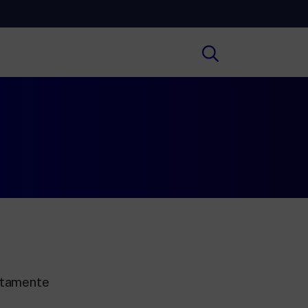
Cultura
ofondimenti culturali su Arte,
ratura, Storia e molto altro.
Scuola
e scuole secondarie di I e II grado,
versità, i Docenti e l’istruzione degli
i.
ettamente