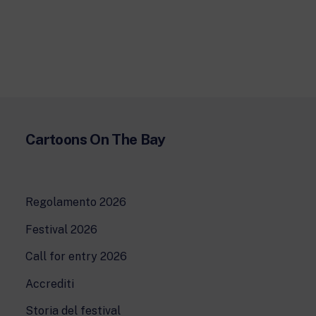
New 24 ore su 24: attualità, ultime notizie
e aggiornamenti.
Rai TgR
Le redazioni regionali di RaiNews.
Cartoons On The Bay
Rai Cultura
Approfondimenti culturali su Arte,
Letteratura, Storia e molto altro.
Rai Scuola
Regolamento 2026
Per le scuole secondarie di I e II grado,
l’Università, i Docenti e l’istruzione degli
adulti.
Festival 2026
Call for entry 2026
Accrediti
Storia del festival