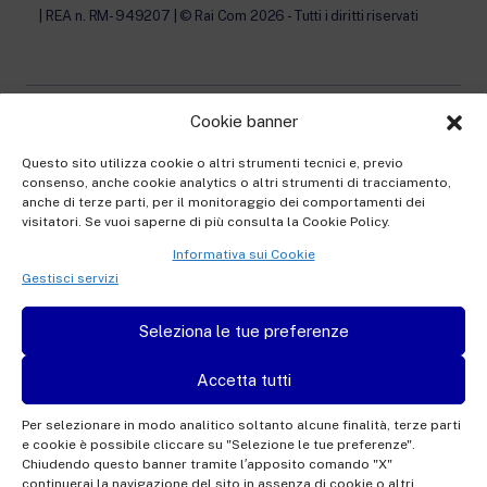
| REA n. RM- 949207 | © Rai Com 2026 - Tutti i diritti riservati
Cookie banner
Privacy Policy
Questo sito utilizza cookie o altri strumenti tecnici e, previo
consenso, anche cookie analytics o altri strumenti di tracciamento,
Cookie Policy e Preferenze Cookie
anche di terze parti, per il monitoraggio dei comportamenti dei
visitatori. Se vuoi saperne di più consulta la Cookie Policy.
Informativa Contatti
Informativa sui Cookie
Informativa registrazione al Festival
Gestisci servizi
Informativa accrediti
Seleziona le tue preferenze
Informativa newsletter
Accetta tutti
Per selezionare in modo analitico soltanto alcune finalità, terze parti
e cookie è possibile cliccare su "Selezione le tue preferenze".
This site is protected by reCAPTCHA and the Google
Privacy Policy
and
Terms of
Chiudendo questo banner tramite l′apposito comando "X"
continuerai la navigazione del sito in assenza di cookie o altri