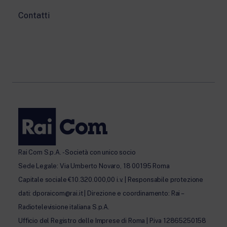
Contatti
Rai Com S.p.A. - Società con unico socio
Sede Legale: Via Umberto Novaro, 18 00195 Roma
Capitale sociale €10.320.000,00 i.v. | Responsabile protezione
dati: dporaicom@rai.it | Direzione e coordinamento: Rai –
Radiotelevisione italiana S.p.A.
Ufficio del Registro delle Imprese di Roma | P.iva 12865250158