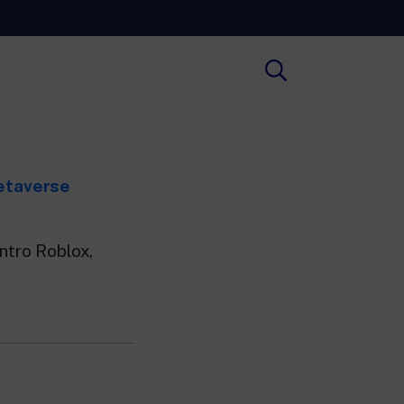
Cultura
ofondimenti culturali su Arte,
ratura, Storia e molto altro.
Metaverse
Scuola
e scuole secondarie di I e II grado,
versità, i Docenti e l’istruzione degli
i.
entro Roblox,