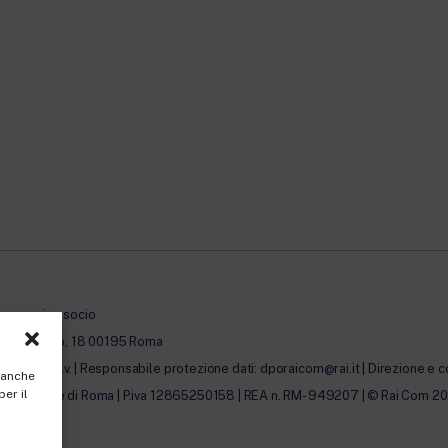
à con unico socio
erto Novaro, 18 00195 Roma
0.000,00 i.v. | Responsabile protezione dati: dporaicom@rai.it | Direzione e c
, anche
per il
lle Imprese di Roma | P.iva 12865250158 | REA n. RM- 949207 | © Rai Com 2026 - 