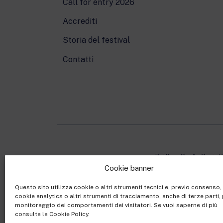
Call for entry 2026
Accrediti
Storia del festival
Contatti
Rai Com S.p.A. - Societ
Cookie banner
Sede Legale: Via Umb
Capitale sociale €10.32
Questo sito utilizza cookie o altri strumenti tecnici e, previo consenso
cookie analytics o altri strumenti di tracciamento, anche di terze parti, 
Ufficio del Registro de
monitoraggio dei comportamenti dei visitatori. Se vuoi saperne di più
consulta la Cookie Policy.