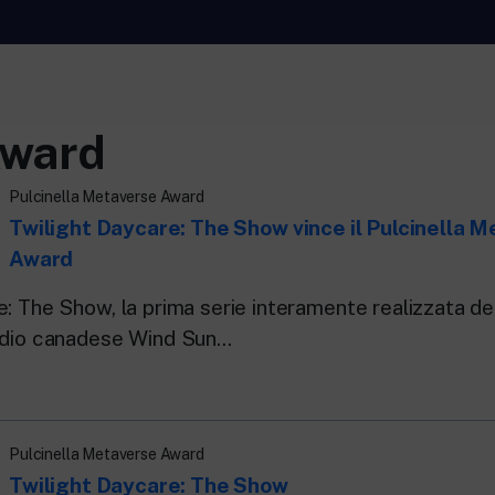
Award
RaiNews
Rai 
ti.
New 24 ore su 24: attualità, ultime notizie e
Appr
Pulcinella Metaverse Award
aggiornamenti.
Lette
Twilight Daycare: The Show vince il Pulcinella 
Rai TgR
Rai 
Rai.
Le redazioni regionali di RaiNews.
Per l
Award
l’Uni
adult
e: The Show, la prima serie interamente realizzata d
per i
udio canadese Wind Sun...
Pulcinella Metaverse Award
Twilight Daycare: The Show