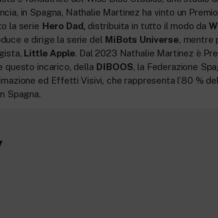
ncia, in Spagna, Nathalie Martinez ha vinto un Premi
to la serie
Hero Dad,
distribuita in tutto il modo da
Wi
duce e dirige la serie del
MiBots Universe
, mentre 
gista,
Little Apple
. Dal 2023 Nathalie Martinez è Pre
e questo incarico, della
DIBOOS
, la Federazione Spa
imazione ed Effetti Visivi, che rappresenta l’80 % dell
in Spagna.
y