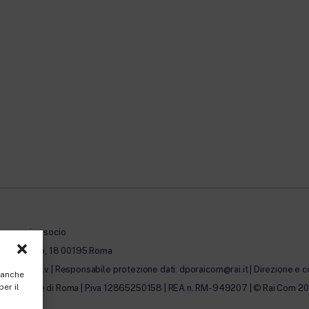
à con unico socio
erto Novaro, 18 00195 Roma
0.000,00 i.v. | Responsabile protezione dati: dporaicom@rai.it | Direzione e c
, anche
per il
lle Imprese di Roma | P.iva 12865250158 | REA n. RM- 949207 | © Rai Com 2026 - 