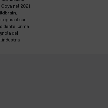
o Goya nel 2021.
ldbrain
,
prepara il suo
sidente, prima
gnola dei
’industria