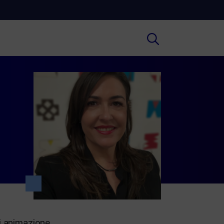
Cultura
ofondimenti culturali su Arte,
ratura, Storia e molto altro.
Scuola
e scuole secondarie di I e II grado,
versità, i Docenti e l’istruzione degli
i.
i animazione