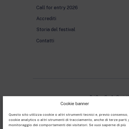
Call for entry 2026
Accrediti
Storia del festival
Contatti
Rai Com S.p.A. - Societ
Cookie banner
Sede Legale: Via Umb
Capitale sociale €10.32
Questo sito utilizza cookie o altri strumenti tecnici e, previo consenso
cookie analytics o altri strumenti di tracciamento, anche di terze parti, 
Ufficio del Registro de
monitoraggio dei comportamenti dei visitatori. Se vuoi saperne di più