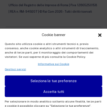
Ufficio del Registro delle Imprese di Roma | P.iva 12865250158
| REA n. RM- 949207 | © Rai Com 2026 - Tutti i diritti riservati
Cookie banner
Privacy Policy
Questo sito utilizza cookie o altri strumenti tecnici e, previo
consenso, anche cookie analytics o altri strumenti di tracciamento,
Cookie Policy e Preferenze Cookie
anche di terze parti, per il monitoraggio dei comportamenti dei
visitatori. Se vuoi saperne di più consulta la Cookie Policy.
Informativa Contatti
Informativa sui Cookie
Informativa registrazione al Festival
Gestisci servizi
Informativa accrediti
Seleziona le tue preferenze
Informativa newsletter
Accetta tutti
Per selezionare in modo analitico soltanto alcune finalità, terze parti
e cookie è possibile cliccare su "Selezione le tue preferenze".