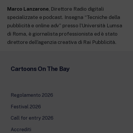
New 24 ore su 24: attualità, ultime notizie
e aggiornamenti.
Marco Lanzarone
, Direttore Radio digitali
Rai TgR
specializzate e podcast. Insegna “Tecniche della
Le redazioni regionali di RaiNews.
pubblicità e online adv” presso l’Università Lumsa
di Roma, è giornalista professionista ed è stato
direttore dell’agenzia creativa di Rai Pubblicità.
Rai Cultura
Approfondimenti culturali su Arte,
Cartoons On The Bay
Letteratura, Storia e molto altro.
Rai Scuola
Per le scuole secondarie di I e II grado,
l’Università, i Docenti e l’istruzione degli
Regolamento 2026
adulti.
Festival 2026
Call for entry 2026
Accrediti