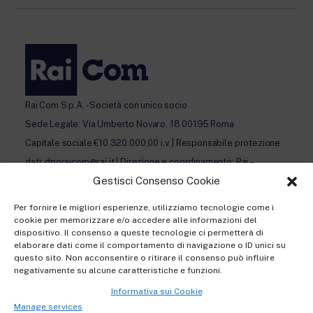
Rai Com S.p.A. - Società con unico socio
Sede Legale: Via Umberto Novaro, 18 00195 Roma
Capitale sociale €10.320.000,00 i.v. | Responsabile protezione
dati: dporaicom@rai.it | Direzione e coordinamento: Rai –
Gestisci Consenso Cookie
Radiotelevisione italiana S.p.A.
Ufficio del Registro delle Imprese di Roma | P.iva 12865250158
Per fornire le migliori esperienze, utilizziamo tecnologie come i
| REA n. RM- 949207 | © Rai Com 2026 - Tutti i diritti riservati
cookie per memorizzare e/o accedere alle informazioni del
dispositivo. Il consenso a queste tecnologie ci permetterà di
elaborare dati come il comportamento di navigazione o ID unici su
questo sito. Non acconsentire o ritirare il consenso può influire
negativamente su alcune caratteristiche e funzioni.
Informativa sui Cookie
Privacy policy Registration
Manage services