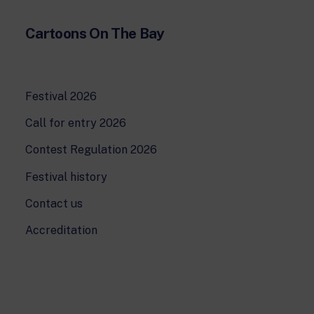
24 hour news: current affairs, breaking
news and updates.
Cartoons On The Bay
Rai TgR
The regional editorial offices of RaiNews.
Festival 2026
Call for entry 2026
Rai Cultura
Contest Regulation 2026
Cultural insights on Art, Literature,
History and much more.
Festival history
Rai Scuola
For secondary schools, universities,
Contact us
teachers and adult education.
Accreditation