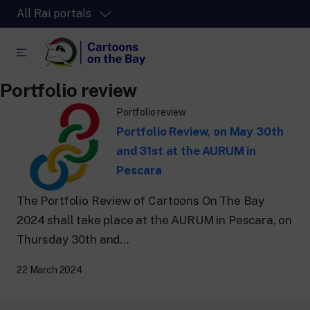
All Rai portals
Portfolio review
RaiPlay
Portfolio review
The video streaming platform for all.
Portfolio Review, on May 30th
RaiPlay Sound
and 31st at the AURUM in
The digital platform of the Rai Radio
Pescara
channels.
RaiPlay YoYo
The Portfolio Review of Cartoons On The Bay
A safe space full of cartoons for the kids.
2024 shall take place at the AURUM in Pescara, on
Thursday 30th and...
22 March 2024
RaiNews