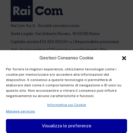
Rai Com S.p.A. - Società con unico socio
Sede Legale: Via Umberto Novaro, 18 00195 Roma
Capitale sociale €10.320.000,00 i.v. | Responsabile protezione
dati: dporaicom@rai.it | Direzione e coordinamento: Rai –
Gestisci Consenso Cookie
Radiotelevisione italiana S.p.A.
Ufficio del Registro delle Imprese di Roma | P.iva 12865250158
Per fornire le migliori esperienze, utilizziamo tecnologie come i
| REA n. RM- 949207 | © Rai Com 2026 - Tutti i diritti riservati
cookie per memorizzare e/o accedere alle informazioni del
dispositivo. Il consenso a queste tecnologie ci permetterà di
elaborare dati come il comportamento di navigazione o ID unici su
questo sito. Non acconsentire o ritirare il consenso può influire
negativamente su alcune caratteristiche e funzioni.
Informativa sui Cookie
Privacy policy Registration
Manage services
Privacy policy Accreditation
Visualizza le preferenze
Privacy policy Newsletter subscription