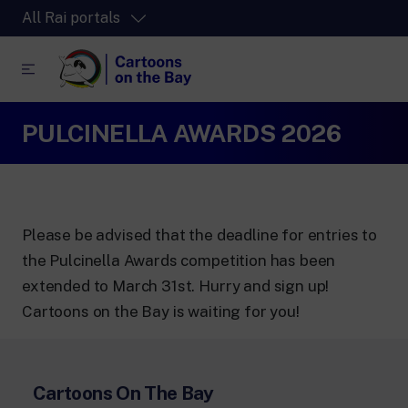
All Rai portals
PULCINELLA AWARDS 2026
RaiPlay
The video streaming platform for all.
RaiPlay Sound
The digital platform of the Rai Radio
channels.
Please be advised that the deadline for entries to
RaiPlay YoYo
the Pulcinella Awards competition has been
A safe space full of cartoons for the kids.
extended to March 31st. Hurry and sign up!
Cartoons on the Bay is waiting for you!
Cartoons On The Bay
RaiNews