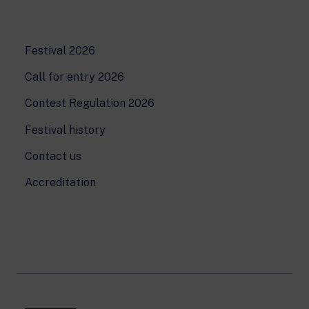
24 hour news: current affairs, breaking
news and updates.
Rai TgR
The regional editorial offices of RaiNews.
Festival 2026
Call for entry 2026
Contest Regulation 2026
Festival history
Rai Cultura
Cultural insights on Art, Literature,
Contact us
History and much more.
Accreditation
Rai Scuola
For secondary schools, universities,
teachers and adult education.