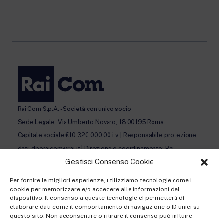
Rai Com S.p.A. - Società con unico socio
Sede Legale: Via Umberto Novaro, 18 00195 Roma
Capitale sociale €10.320.000,00 i.v. | Responsabile protezione
dati: dporaicom@rai.it | Direzione e coordinamento: Rai –
Gestisci Consenso Cookie
Radiotelevisione italiana S.p.A.
Ufficio del Registro delle Imprese di Roma | P.iva 12865250158
Per fornire le migliori esperienze, utilizziamo tecnologie come i
| REA n. RM- 949207 | © Rai Com 2026 - Tutti i diritti riservati
cookie per memorizzare e/o accedere alle informazioni del
dispositivo. Il consenso a queste tecnologie ci permetterà di
elaborare dati come il comportamento di navigazione o ID unici su
questo sito. Non acconsentire o ritirare il consenso può influire