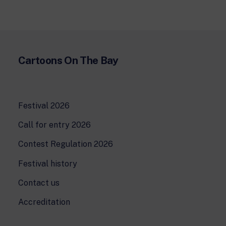
24 hour news: current affairs, breaking
news and updates.
Rai TgR
The regional editorial offices of RaiNews.
Cartoons On The Bay
Rai Cultura
Festival 2026
Cultural insights on Art, Literature,
History and much more.
Call for entry 2026
Rai Scuola
Contest Regulation 2026
For secondary schools, universities,
teachers and adult education.
Festival history
Contact us
Accreditation