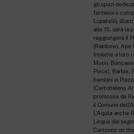
gli spazi dedica
fantasia e compe
Lupatelli), illu
alle 15, sarà l
raggiungerà il P
(Rainbow), Ape 
Insieme a loro i
Moon, Biancanev
Piece), Barbie,
bambini in Piaz
(Cartobaleno An
promossa da Rai
il Comune dell’A
L’Aquila anche R
Lingua dei segni
Cartoons on the 