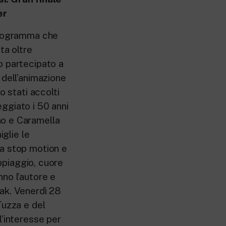
er
 programma che
ta oltre
o partecipato a
 dell’animazione
o stati accolti
ggiato i 50 anni
no e Caramella
iglie le
ca stop motion e
oppiaggio, cuore
no l’autore e
ak. Venerdì 28
Tuzza e del
l’interesse per