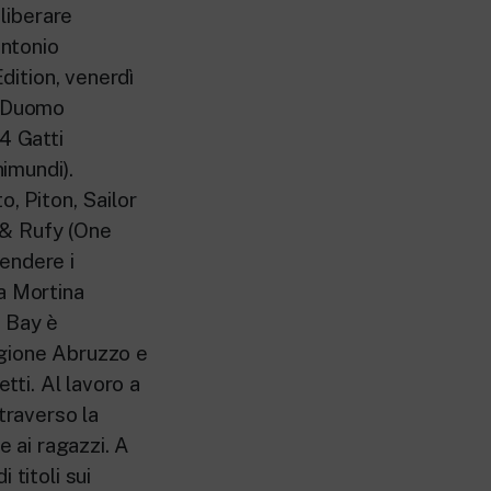
 liberare
Antonio
dition, venerdì
a Duomo
4 Gatti
imundi).
, Piton, Sailor
 & Rufy (One
endere i
a Mortina
e Bay è
egione Abruzzo e
tti. Al lavoro a
traverso la
e ai ragazzi. A
 titoli sui