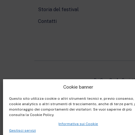
Storia del festival
Contatti
Rai Com S.p.A. - Societ
Cookie banner
Sede Legale: Via Umb
Capitale sociale €10.32
Questo sito utilizza cookie o altri strumenti tecnici e, previo consenso
cookie analytics o altri strumenti di tracciamento, anche di terze parti, 
Ufficio del Registro de
monitoraggio dei comportamenti dei visitatori. Se vuoi saperne di più
consulta la Cookie Policy.
Informativa sui Cookie
Gestisci servizi