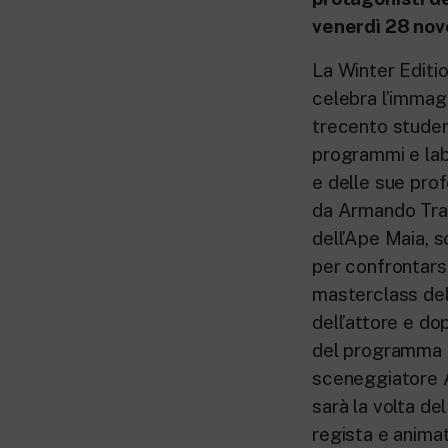
venerdì 28 nov
La Winter Editi
celebra l’immagi
trecento studen
programmi e lab
e delle sue prof
da Armando Trav
dell’Ape Maia, 
per confrontarsi
masterclass del
dell’attore e do
del programma p
sceneggiatore A
sarà la volta d
regista e animat