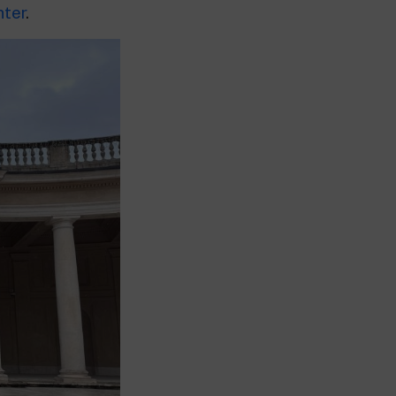
nter
.