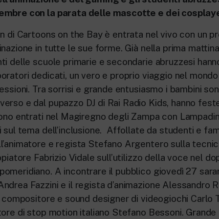
embre con la parata delle mascotte e dei cosplay
on di Cartoons on the Bay è entrata nel vivo con un
nazione in tutte le sue forme. Già nella prima mattina
ti delle scuole primarie e secondarie abruzzesi hann
oratori dedicati, un vero e proprio viaggio nel mondo
essioni. Tra sorrisi e grande entusiasmo i bambini son
erso e dal pupazzo DJ di Rai Radio Kids, hanno feste
sono entrati nel Magiregno degli Zampa con Lampadi
 sul tema dell’inclusione. Affollate da studenti e fam
l’animatore e regista Stefano Argentero sulla tecni
ppiatore Fabrizio Vidale sull’utilizzo della voce nel d
omeridiano. A incontrare il pubblico giovedì 27 saran
ndrea Fazzini e il regista d’animazione Alessandro R
el compositore e sound designer di videogiochi Carlo 
ore di stop motion italiano Stefano Bessoni. Grande 