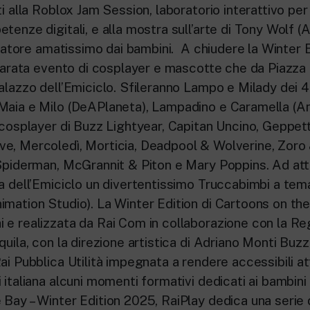
ti alla Roblox Jam Session, laboratorio interattivo per
tenze digitali, e alla mostra sull’arte di Tony Wolf (
stratore amatissimo dai bambini. A chiudere la Winter E
a parata evento di cosplayer e mascotte che da Piazz
alazzo dell’Emiciclo. Sfileranno Lampo e Milady dei 4
Maia e Milo (DeAPlaneta), Lampadino e Caramella (An
 cosplayer di Buzz Lightyear, Capitan Uncino, Geppetto
e, Mercoledì, Morticia, Deadpool & Wolverine, Zoro
 Spiderman, McGrannit & Piton e Mary Poppins. Ad att
za dell’Emiciclo un divertentissimo Truccabimbi a tem
imation Studio). La Winter Edition di Cartoons on th
 e realizzata da Rai Com in collaborazione con la R
quila, con la direzione artistica di Adriano Monti Buzze
ai Pubblica Utilità impegnata a rendere accessibili at
 italiana alcuni momenti formativi dedicati ai bambini 
Bay – Winter Edition 2025, RaiPlay dedica una serie di