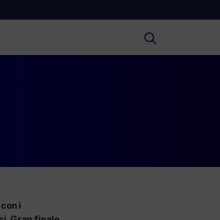
Cultura
ofondimenti culturali su Arte,
ratura, Storia e molto altro.
Scuola
e scuole secondarie di I e II grado,
versità, i Docenti e l’istruzione degli
i.
 con i
i. Gran finale