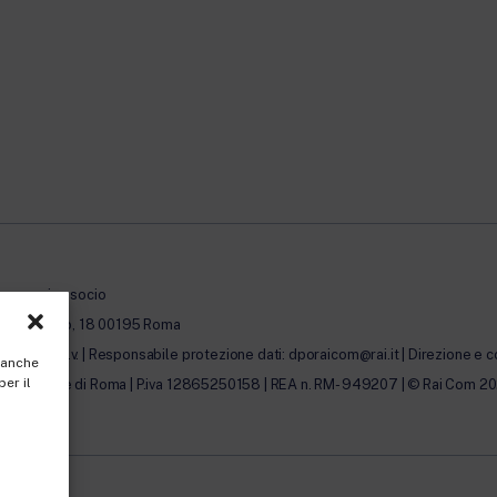
à con unico socio
erto Novaro, 18 00195 Roma
0.000,00 i.v. | Responsabile protezione dati: dporaicom@rai.it | Direzione e c
, anche
per il
lle Imprese di Roma | P.iva 12865250158 | REA n. RM- 949207 | © Rai Com 2026 - 