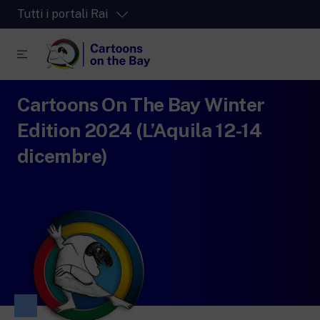
Tutti i portali Rai
Cartoons On The Bay Winter
RaiPlay
La piattaforma di streaming video per tutti.
Edition 2024 (L’Aquila 12-14
RaiPlay Sound
dicembre)
La piattaforma digitale dei canali Radio
Rai.
RaiPlay Yoyo
Lo spazio sicuro ricco di cartoni animati
per i più piccoli.
RaiNews