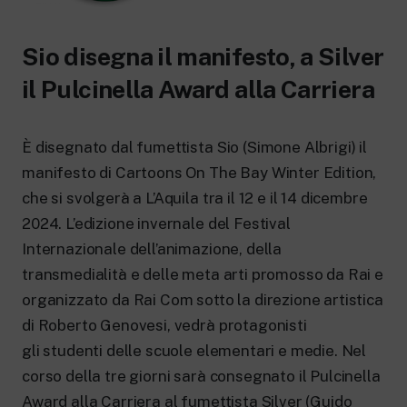
New 24 ore su 24: attualità, ultime notizie
e aggiornamenti.
Rai TgR
Sio disegna il manifesto, a Silver
Le redazioni regionali di RaiNews.
il Pulcinella Award alla Carriera
È disegnato dal fumettista Sio (Simone Albrigi) il
manifesto di Cartoons On The Bay Winter Edition,
Rai Cultura
che si svolgerà a L’Aquila tra il 12 e il 14 dicembre
Approfondimenti culturali su Arte,
Letteratura, Storia e molto altro.
2024. L’edizione invernale del Festival
Rai Scuola
Internazionale dell’animazione, della
Per le scuole secondarie di I e II grado,
transmedialità e delle meta arti promosso da Rai e
l’Università, i Docenti e l’istruzione degli
adulti.
organizzato da Rai Com sotto la direzione artistica
di Roberto Genovesi, vedrà protagonisti
gli studenti delle scuole elementari e medie. Nel
corso della tre giorni sarà consegnato il Pulcinella
Award alla Carriera al fumettista Silver (Guido