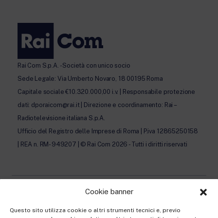
Rai Com S.p.A. - Società con unico socio
Sede Legale: Via Umberto Novaro, 18 00195 Roma
Capitale sociale €10.320.000,00 i.v. | Responsabile protezione
dati: dporaicom@rai.it | Direzione e coordinamento: Rai –
Radiotelevisione italiana S.p.A.
Ufficio del Registro delle Imprese di Roma | P.iva 12865250158
| REA n. RM- 949207 | © Rai Com 2026 - Tutti i diritti riservati
Cookie banner
Privacy Policy
Questo sito utilizza cookie o altri strumenti tecnici e, previo