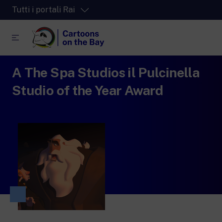
Tutti i portali Rai
A The Spa Studios il Pulcinella
RaiPlay
La piattaforma di streaming video per tutti.
Studio of the Year Award
RaiPlay Sound
La piattaforma digitale dei canali Radio
Rai.
RaiPlay Yoyo
Lo spazio sicuro ricco di cartoni animati
per i più piccoli.
RaiNews