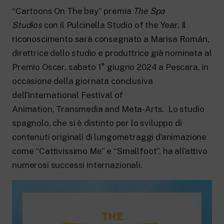
New 24 ore su 24: attualità, ultime notizie
e aggiornamenti.
“Cartoons On The bay” premia
The Spa
Rai TgR
Studios
con il Pulcinella Studio of the Year. Il
Le redazioni regionali di RaiNews.
riconoscimento sarà consegnato a Marisa Román,
direttrice dello studio e produttrice già nominata al
Premio Oscar, sabato 1° giugno 2024 a Pescara, in
occasione della giornata conclusiva
dell’International Festival of
Rai Cultura
Animation, Transmedia and Meta-Arts. Lo studio
Approfondimenti culturali su Arte,
Letteratura, Storia e molto altro.
spagnolo, che si è distinto per lo sviluppo di
Rai Scuola
contenuti originali di lungometraggi d’animazione
Per le scuole secondarie di I e II grado,
come “Cattivissimo Me” e “Smallfoot”, ha all’attivo
l’Università, i Docenti e l’istruzione degli
adulti.
numerosi successi internazionali.