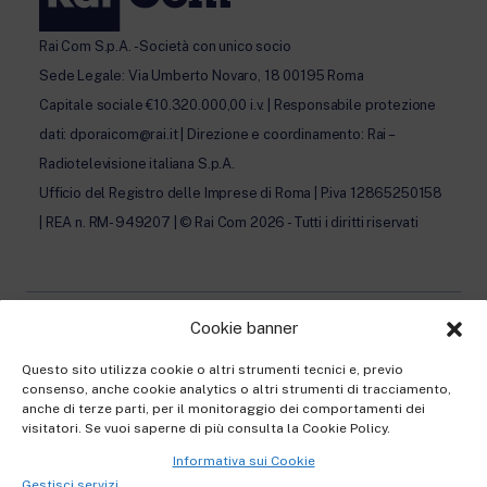
Rai Com S.p.A. - Società con unico socio
Sede Legale: Via Umberto Novaro, 18 00195 Roma
Capitale sociale €10.320.000,00 i.v. | Responsabile protezione
dati: dporaicom@rai.it | Direzione e coordinamento: Rai –
Radiotelevisione italiana S.p.A.
Ufficio del Registro delle Imprese di Roma | P.iva 12865250158
| REA n. RM- 949207 | © Rai Com 2026 - Tutti i diritti riservati
Cookie banner
Privacy Policy
Questo sito utilizza cookie o altri strumenti tecnici e, previo
consenso, anche cookie analytics o altri strumenti di tracciamento,
Cookie Policy e Preferenze Cookie
anche di terze parti, per il monitoraggio dei comportamenti dei
visitatori. Se vuoi saperne di più consulta la Cookie Policy.
Informativa Contatti
Informativa sui Cookie
Informativa registrazione al Festival
Gestisci servizi